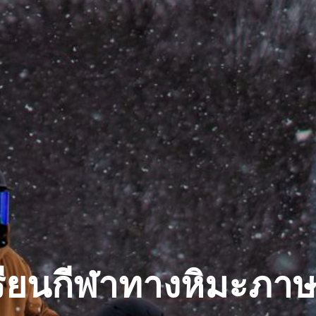
รียนกีฬาทางหิมะภา