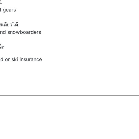
์
l gears
เดียวได้
and snowboarders
์ต
d or ski insurance