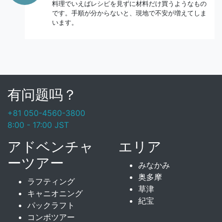
料理でいえばレシピを見ずに材料だけ買うようなもの
です。手順が分からないと、現地で不安が増えてしま
います。
有问题吗？
+81 050-4560-3800
8:00 - 17:00 JST
アドベンチャ
エリア
ーツアー
みなかみ
奥多摩
ラフティング
草津
キャニオニング
紀宝
パックラフト
コンボツアー