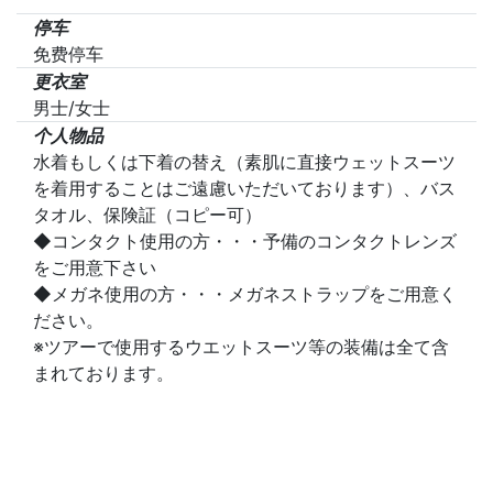
停车
免费停车
更衣室
男士/女士
个人物品
水着もしくは下着の替え（素肌に直接ウェットスーツ
を着用することはご遠慮いただいております）、バス
タオル、保険証（コピー可）
◆コンタクト使用の方・・・予備のコンタクトレンズ
をご用意下さい
◆メガネ使用の方・・・メガネストラップをご用意く
ださい。
※ツアーで使用するウエットスーツ等の装備は全て含
まれております。
取消
お客様の都合によるご予約のキャンセル（人数減少も
含む） 15日～7日前：20% 6日～2日前：30% 前日：
50% 当日：100%