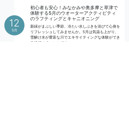
初心者も安心！みなかみや奥多摩と草津で
体験する5月のウオーターアクティビティ
のラフティングとキャニオニング
12
新緑がまぶしい季節、冷たい水しぶきを浴びて心身を
5月
リフレッシュしてみませんか。5月は気温も上がり、
雪解け水が豊富な川でエキサイティングな体験ができ
る絶好のチャンスです。
アウトドアで楽しむアクティビティの選び
方ガイド
初めてのアウトドアで「何から始めるか」で迷う時間
26
が、体験の満足度を左右します。最初は安全と準備が
シンプルな内容を選ぶのが近道です。例えば、これは
6月
料理でいえばレシピを見ずに材料だけ買うようなもの
です。手順が分からないと、現地で不安が増えてしま
います。