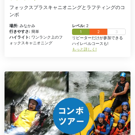
フォックスプラスキャニオニングとラフティングのコ
ンボ
場所:
みなかみ
レベル:
2
行きやすさ:
簡単
1
2
3
ハイライト:
ワンランク上のフ
リピーターだけが参加できる
ォックスキャニオニング
ハイレベルコースも!
もっと詳しく!