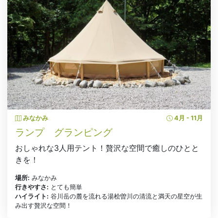
みなかみ
4月 - 11月
ランプ グランピング
おしゃれな3人用テント！贅沢な空間で癒しのひとと
きを！
場所:
みなかみ
行きやすさ:
とても簡単
ハイライト:
谷川岳の麓を流れる湯桧曽川の清流と満天の星空が生
み出す贅沢な空間！