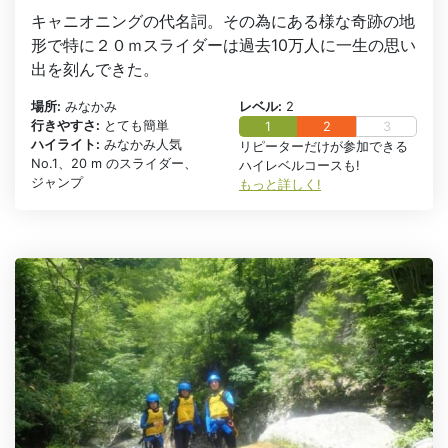
キャニオニングの代名詞。その為にある様な奇跡の地
形で特に２０ｍスライダーは過去10万人に一生の思い
出を刻んできた。
場所:
みなかみ
レベル:
2
行きやすさ:
とても簡単
1
2
3
ハイライト:
みなかみ人気
リピーターだけが参加できる
No.1、20 m のスライダー、
ハイレベルコースも!
ジャンプ
もっと詳しく!