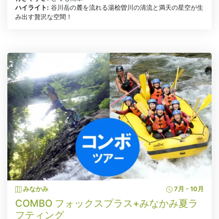
ハイライト:
谷川岳の麓を流れる湯桧曽川の清流と満天の星空が生
み出す贅沢な空間！
みなかみ
7月 - 10月
COMBO フォックスプラス+みなかみ夏ラ
フティング