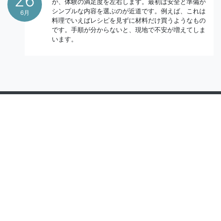
26
が、体験の満足度を左右します。最初は安全と準備が
シンプルな内容を選ぶのが近道です。例えば、これは
6月
料理でいえばレシピを見ずに材料だけ買うようなもの
です。手順が分からないと、現地で不安が増えてしま
います。
お問い合わせ
+81 050-4560-3800
8:00 - 17:00 JST
アドベンチャ
エリア
ーツアー
みなかみ
奥多摩
ラフティング
草津
キャニオニング
紀宝
パックラフト