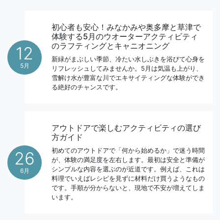
初心者も安心！みなかみや奥多摩と草津で
体験する5月のウオーターアクティビティ
のラフティングとキャニオニング
12
新緑がまぶしい季節、冷たい水しぶきを浴びて心身を
5月
リフレッシュしてみませんか。5月は気温も上がり、
雪解け水が豊富な川でエキサイティングな体験ができ
る絶好のチャンスです。
アウトドアで楽しむアクティビティの選び
方ガイド
初めてのアウトドアで「何から始めるか」で迷う時間
26
が、体験の満足度を左右します。最初は安全と準備が
シンプルな内容を選ぶのが近道です。例えば、これは
6月
料理でいえばレシピを見ずに材料だけ買うようなもの
です。手順が分からないと、現地で不安が増えてしま
います。