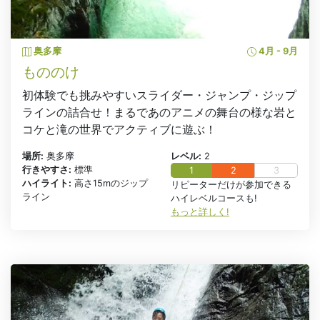
奥多摩
4月 - 9月
もののけ
初体験でも挑みやすいスライダー・ジャンプ・ジップ
ラインの詰合せ！まるであのアニメの舞台の様な岩と
コケと滝の世界でアクティブに遊ぶ！
場所:
奥多摩
レベル:
2
行きやすさ:
標準
1
2
3
ハイライト:
高さ15mのジップ
リピーターだけが参加できる
ライン
ハイレベルコースも!
もっと詳しく!