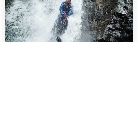
奥多摩
4月 - 9月
ビッグもののけ
もののけの更に上部からイン！もっと大きな滝、もっ
と大きなチャレンジ。セクション・ロープテクニッ
ク・メンタルの難易度・興奮度もアップ！
場所:
奥多摩
レベル:
3
行きやすさ:
標準
1
2
3
ハイライト:
垂直宙吊りのロー
リピーターだけが参加できる
プ下降
ハイレベルコースも!
もっと詳しく!