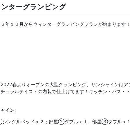
ィンターグランピング
２２年１２月からウィンターグランピングプランが始まります
に2022春よりオープンの大型グランピング、サンシャインは
ナチュラルテイストの内装で仕上げてます！キッチン・バス・
！
シャイン
:
①シングルベッドｘ２；部屋②ダブルｘ１；部屋③ダブルｘ