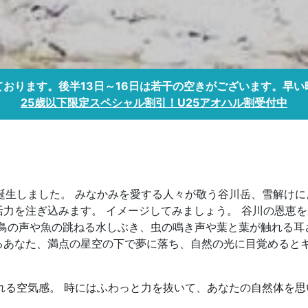
おります。後半13日～16日は若干の空きがございます。早
25歳以下限定スペシャル割引！U25アオハル割受付中
SIS】が誕生しました。 みなかみを愛する人々が敬う谷川岳、雪解
力を注ぎ込みます。 イメージしてみましょう。 谷川の恩恵を
鳥の声や魚の跳ねる水しぶき、虫の鳴き声や葉と葉が触れる耳
るあなた、満点の星空の下で夢に落ち、自然の光に目覚めると
ISに流れる空気感。 時にはふわっと力を抜いて、あなたの自然体