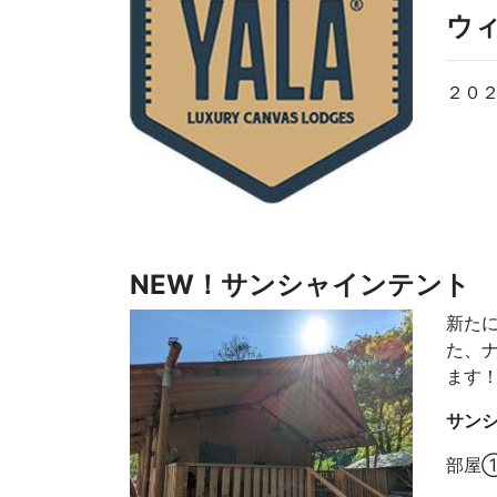
ウ
２０
NEW！サンシャインテント
新た
た、
ます
サン
部屋