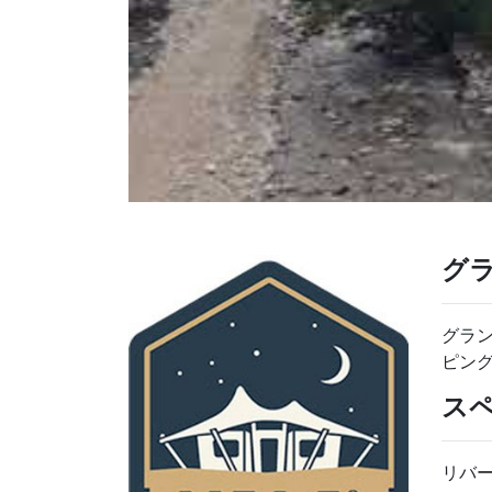
グ
グラ
ピン
ス
リバ