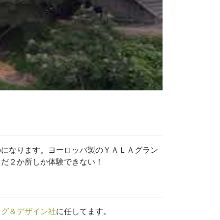
のになります。ヨーロッパ製のＹＡＬＡグラン
まだ２か所しか体験できない！
ング＆デザイン社
に任してます。