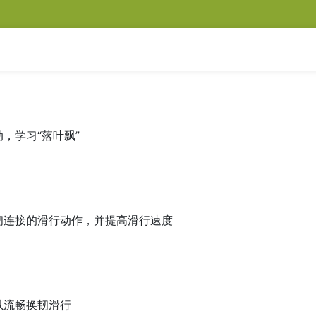
，学习“落叶飘”
韧连接的滑行动作，并提高滑行速度
以流畅换韧滑行