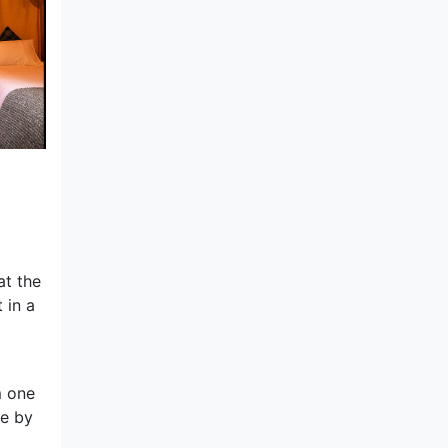
at the
 in a
m one
de by