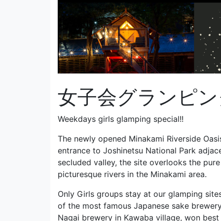
女子会グランピン
Weekdays girls glamping special!!
The newly opened Minakami Riverside Oasis
entrance to Joshinetsu National Park adjac
secluded valley, the site overlooks the pur
picturesque rivers in the Minakami area.
Only Girls groups stay at our glamping sit
of the most famous Japanese sake brewery
Nagai brewery in Kawaba village, won best s