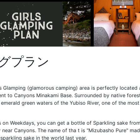
グプラン
 Glamping (glamorous camping) area is perfectly located 
ent to Canyons Minakami Base. Surrounded by native forest
e emerald green waters of the Yubiso River, one of the most
es on Weekdays, you can get a bottle of Sparkling sake fro
 near Canyons. The name of tha t is "Mizubasho Pure" ma
parkling sake in the world last year.