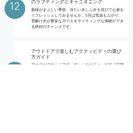
のラフティングとキャニオニング
12
新緑がまぶしい季節、冷たい水しぶきを浴びて心身を
リフレッシュしてみませんか。5月は気温も上がり、
雪解け水が豊富な川でエキサイティングな体験ができ
る絶好のチャンスです。
アウトドアで楽しむアクティビティの選び
方ガイド
初めてのアウトドアで「何から始めるか」で迷う時間
26
が、体験の満足度を左右します。最初は安全と準備が
シンプルな内容を選ぶのが近道です。例えば、これは
料理でいえばレシピを見ずに材料だけ買うようなもの
です。手順が分からないと、現地で不安が増えてしま
います。