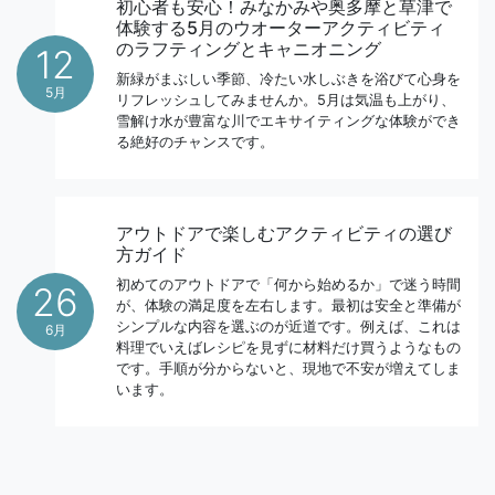
初心者も安心！みなかみや奥多摩と草津で
体験する5月のウオーターアクティビティ
のラフティングとキャニオニング
12
新緑がまぶしい季節、冷たい水しぶきを浴びて心身を
5月
リフレッシュしてみませんか。5月は気温も上がり、
雪解け水が豊富な川でエキサイティングな体験ができ
る絶好のチャンスです。
アウトドアで楽しむアクティビティの選び
方ガイド
初めてのアウトドアで「何から始めるか」で迷う時間
26
が、体験の満足度を左右します。最初は安全と準備が
シンプルな内容を選ぶのが近道です。例えば、これは
6月
料理でいえばレシピを見ずに材料だけ買うようなもの
です。手順が分からないと、現地で不安が増えてしま
います。